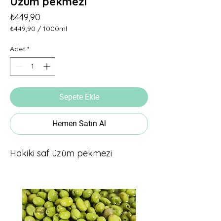
Üzüm pekmezi
Fiyat
₺449,90
₺449,90
/
1000ml
1000
Mililitre
Adet
*
fiyatı
₺449,90
Sepete Ekle
Hemen Satın Al
Hakiki saf üzüm pekmezi