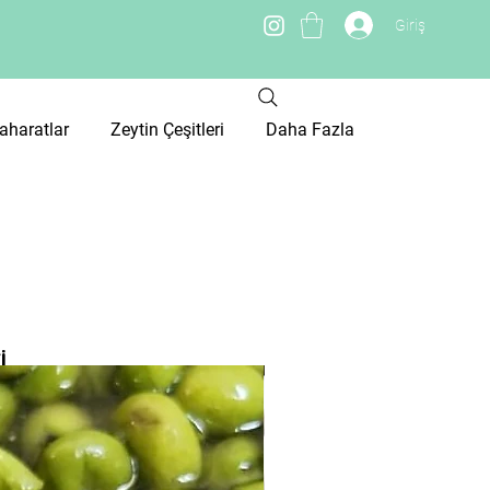
Giriş
TRY (₺)
aharatlar
Zeytin Çeşitleri
Daha Fazla
i