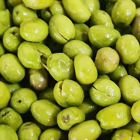
fiyatı
₺379,90
Sepete Ekle
H