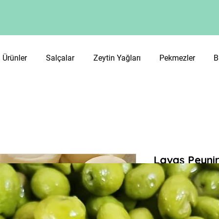
 Ürünler
Salçalar
Zeytin Yağları
Pekmezler
B
Lavaş Peynir
Fiyat
₺379,90
₺379,90
/
1kg
1
Kilogram
Adet
*