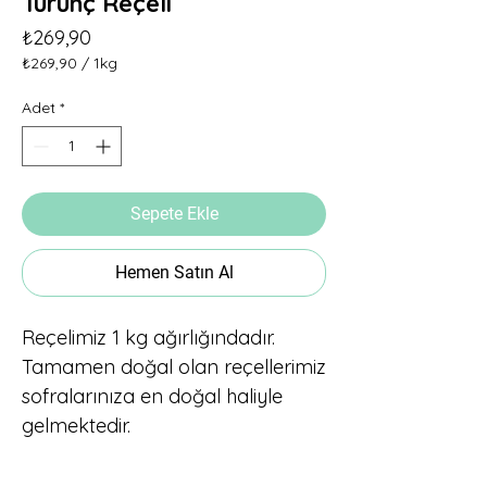
Turunç Reçeli
Fiyat
₺269,90
₺269,90
/
1kg
1
Kilogram
Adet
*
fiyatı
₺269,90
Sepete Ekle
Hemen Satın Al
Reçelimiz 1 kg ağırlığındadır.
Tamamen doğal olan reçellerimiz
sofralarınıza en doğal haliyle
gelmektedir.