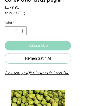
Fiyat
₺379,90
₺379,90
/
1kg
1
Kilogram
Adet
*
fiyatı
₺379,90
Sepete Ekle
Hemen Satın Al
Az tuzlu, yağlı efsane bir lezzettir