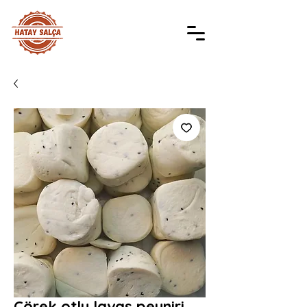
Çörek otlu lavaş peyniri