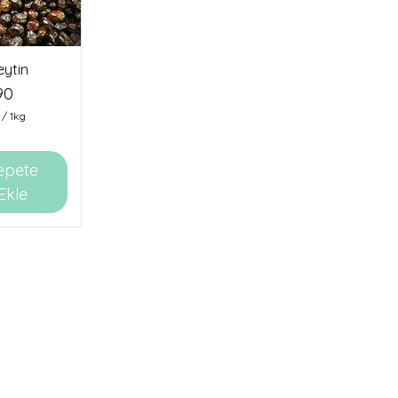
eytin
90
/
1kg
epete
Ekle