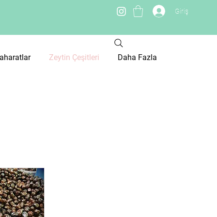
Giriş
TRY (₺)
aharatlar
Zeytin Çeşitleri
Daha Fazla