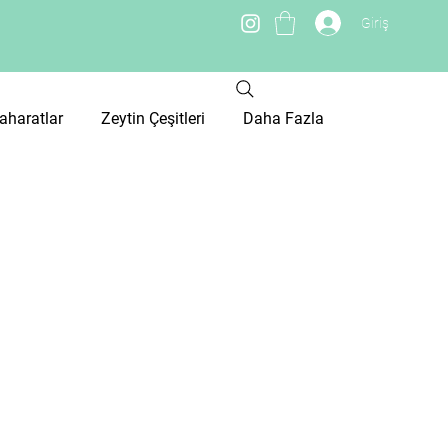
Giriş
TRY (₺)
aharatlar
Zeytin Çeşitleri
Daha Fazla