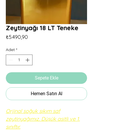
Zeytinyağı 18 LT Teneke
Fiyat
₺5.490,90
Adet
*
Sepete Ekle
Hemen Satın Al
Orjinal soğuk sıkım saf
zeytinyağımız. Düşük asitli ve 1.
sınıftır.