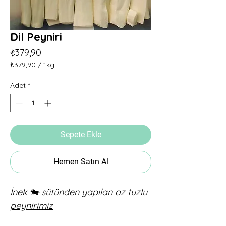
Dil Peyniri
Fiyat
₺379,90
₺379,90
/
1kg
1
Kilogram
Adet
*
fiyatı
₺379,90
Sepete Ekle
Hemen Satın Al
İnek 🐄 sütünden yapılan az tuzlu
peynirimiz