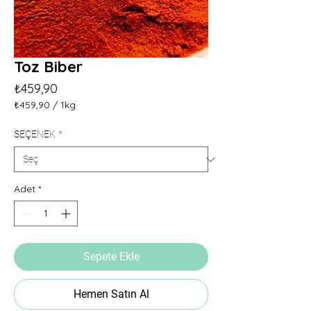
Toz Biber
Fiyat
₺459,90
₺459,90
/
1kg
1
Kilogram
SEÇENEK
*
fiyatı
₺459,90
Adet
*
Sepete Ekle
Hemen Satın Al